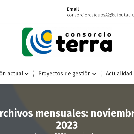
Email
consorcioresiduosA2@diputacio
Economía Circular para más de 270.000 habitantes de la provincia de Alicante
ión actual
Proyectos de gestión
Actualidad
rchivos mensuales: noviemb
2023