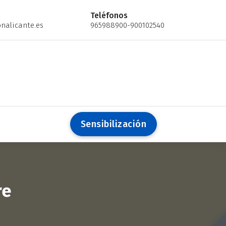
Teléfonos
nalicante.es
965988900-900102540
S
e
n
s
i
b
i
l
i
z
a
c
i
ó
n
re