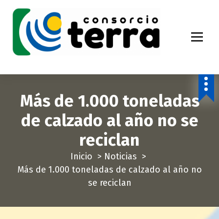
S
a
l
t
a
Economía Circular para más de 270.000 habitantes de la provincia de
Alicante
r
a
Más de 1.000 toneladas
l
c
de calzado al año no se
o
reciclan
n
t
Inicio
>
Noticias
>
e
Más de 1.000 toneladas de calzado al año no
n
se reciclan
i
d
o