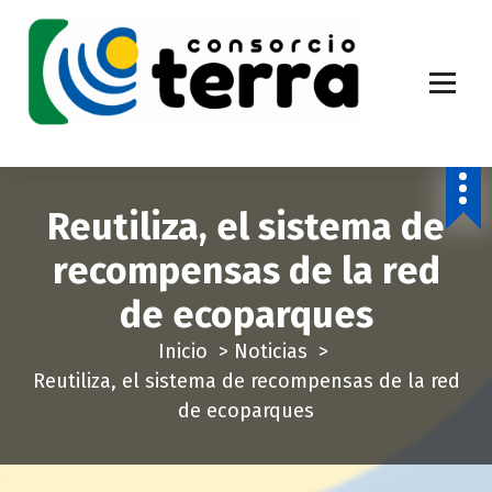
S
a
l
t
a
Economía Circular para más de 270.000 habitantes de la provincia de
Alicante
r
a
Reutiliza, el sistema de
l
c
recompensas de la red
o
de ecoparques
n
t
Inicio
>
Noticias
>
e
Reutiliza, el sistema de recompensas de la red
n
de ecoparques
i
d
o