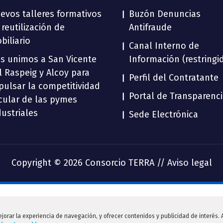
evos talleres formativos
Buzón Denuncias
 reutilización de
Antifraude
biliario
Canal Interno de
s unimos a San Vicente
Información (restringi
l Raspeig y Alcoy para
Perfil del Contratante
pulsar la competitividad
Portal de Transparenc
rcular de las pymes
dustriales
Sede Electrónica
Copyright © 2026 Consorcio TERRA //
Aviso legal
ejorar la experiencia de navegación, y ofrecer contenidos y publicidad de interés