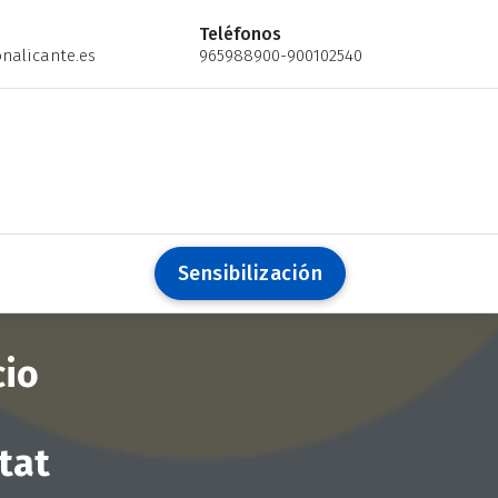
Teléfonos
nalicante.es
965988900-900102540
S
e
n
s
i
b
i
l
i
z
a
c
i
ó
n
cio
tat