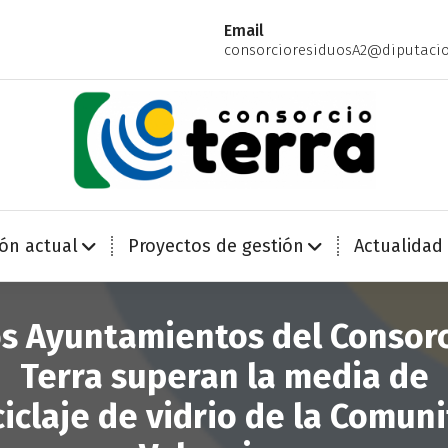
Email
consorcioresiduosA2@diputacio
Economía Circular para más de 270.000 habitantes de la provincia de Alicante
ión actual
Proyectos de gestión
Actualidad
s Ayuntamientos del Consor
Terra superan la media de
ciclaje de vidrio de la Comuni