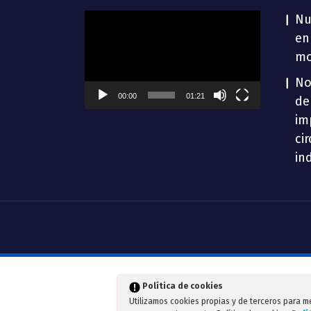
Reproductor
Nu
de
en
vídeo
mo
No
00:00
01:21
de
im
ci
in
Política de cookies
Utilizamos cookies propias y de terceros para m