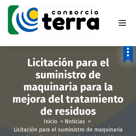
S
a
l
t
a
Economía Circular para más de 270.000 habitantes de la provincia de
Alicante
r
a
Licitación para el
l
c
suministro de
o
maquinaria para la
n
t
mejora del tratamiento
e
de residuos
n
i
Inicio
>
Noticias
>
d
Licitación para el suministro de maquinaria
o