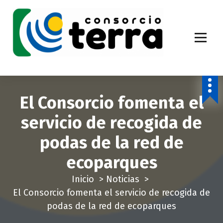
S
a
l
t
a
Economía Circular para más de 270.000 habitantes de la provincia de
Alicante
r
a
El Consorcio fomenta el
l
c
servicio de recogida de
o
podas de la red de
n
t
ecoparques
e
Inicio
>
Noticias
>
n
El Consorcio fomenta el servicio de recogida de
i
podas de la red de ecoparques
d
o