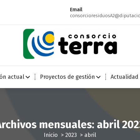
Email
consorcioresiduosA2@diputacio
Economía Circular para más de 270.000 habitantes de la provincia de Alicante
ión actual
Proyectos de gestión
Actualidad
Archivos mensuales: abril 202
Inicio
>
2023
>
abril