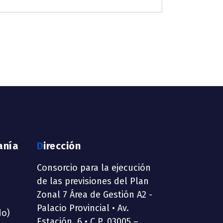
anía
Dirección
Consorcio para la ejecución
de las previsiones del Plan
Zonal 7 Área de Gestión A2 -
Palacio Provincial • Av.
do)
Estación, 6 • C.P. 03005 –