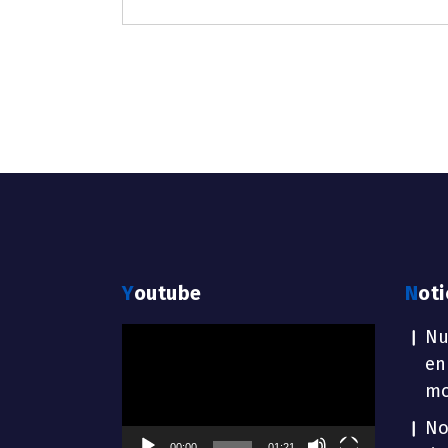
Youtube
Not
Reproductor
Nu
de
en
vídeo
mo
No
00:00
01:21