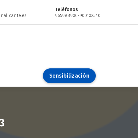
Teléfonos
nalicante.es
965988900-900102540
S
e
n
s
i
b
i
l
i
z
a
c
i
ó
n
3