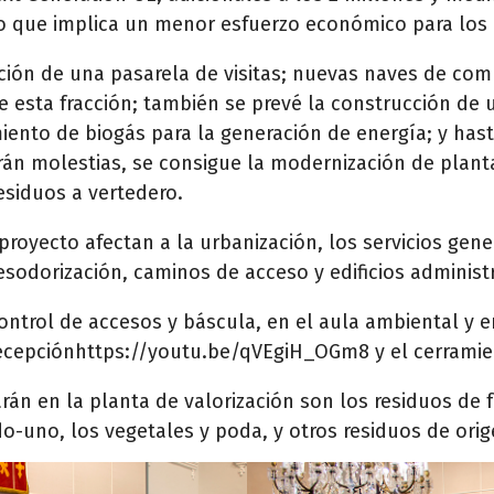
 lo que implica un menor esfuerzo económico para los 
ión de una pasarela de visitas; nuevas naves de com
 de esta fracción; también se prevé la construcción de
ento de biogás para la generación de energía; y hast
rán molestias, se consigue la modernización de plant
esiduos a vertedero.
oyecto afectan a la urbanización, los servicios genera
odorización, caminos de acceso y edificios administra
ntrol de accesos y báscula, en el aula ambiental y en 
ecepciónhttps://youtu.be/qVEgiH_OGm8 y el cerramien
rán en la planta de valorización son los residuos de 
do-uno, los vegetales y poda, y otros residuos de ori