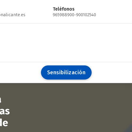
Teléfonos
nalicante.es
965988900-900102540
S
e
n
s
i
b
i
l
i
z
a
c
i
ó
n
a
las
de