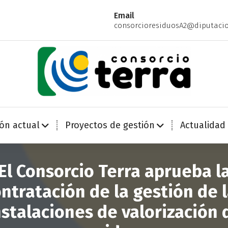
Email
consorcioresiduosA2@diputacio
Economía Circular para más de 270.000 habitantes de la provincia de Alicante
ión actual
Proyectos de gestión
Actualidad
El Consorcio Terra aprueba l
ntratación de la gestión de 
nstalaciones de valorización 