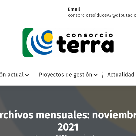
Email
consorcioresiduosA2@diputacio
Economía Circular para más de 270.000 habitantes de la provincia de Alicante
ión actual
Proyectos de gestión
Actualidad
rchivos mensuales: noviemb
2021