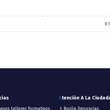
0 
icias
Atención A La Ciudad
evos talleres formativos
Buzón Denuncias