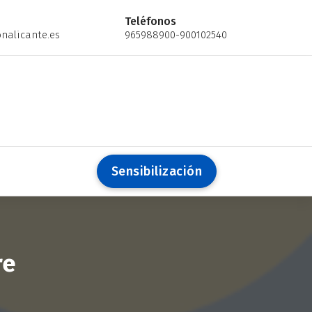
Teléfonos
nalicante.es
965988900-900102540
S
e
n
s
i
b
i
l
i
z
a
c
i
ó
n
re