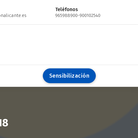
Teléfonos
nalicante.es
965988900-900102540
S
e
n
s
i
b
i
l
i
z
a
c
i
ó
n
18