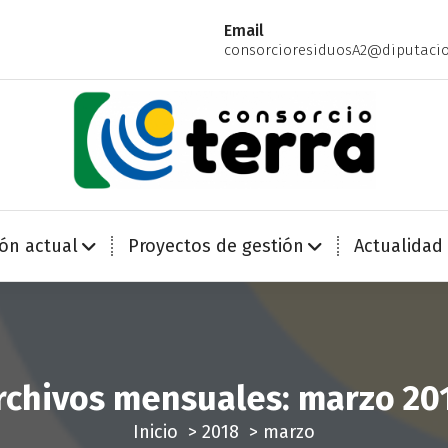
Email
consorcioresiduosA2@diputacio
Economía Circular para más de 270.000 habitantes de la provincia de Alicante
ión actual
Proyectos de gestión
Actualidad
rchivos mensuales: marzo 20
Inicio
>
2018
>
marzo