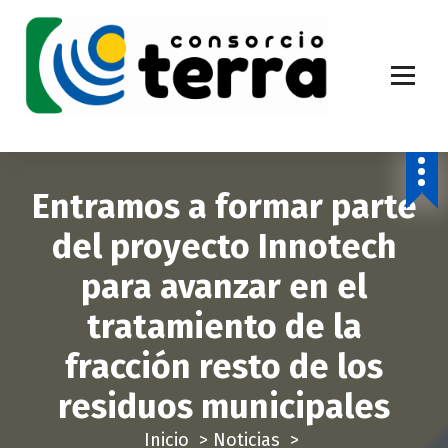
S
a
l
t
a
Economía Circular para más de 270.000 habitantes de la provincia de
Alicante
r
a
Entramos a formar parte
l
c
del proyecto Innotech
o
para avanzar en el
n
t
tratamiento de la
e
fracción resto de los
n
i
residuos municipales
d
Inicio
>
Noticias
>
o