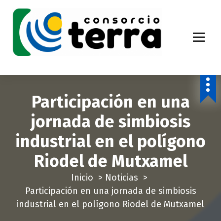
S
a
l
t
a
Economía Circular para más de 270.000 habitantes de la provincia de
Alicante
r
a
Participación en una
l
c
jornada de simbiosis
o
industrial en el polígono
n
t
Riodel de Mutxamel
e
Inicio
>
Noticias
>
n
Participación en una jornada de simbiosis
i
industrial en el polígono Riodel de Mutxamel
d
o