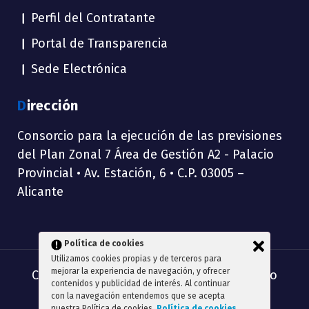
Perfil del Contratante
Portal de Transparencia
Sede Electrónica
Dirección
Consorcio para la ejecución de las previsiones
del Plan Zonal 7 Área de Gestión A2 - Palacio
Provincial • Av. Estación, 6 • C.P. 03005 –
Alicante
Política de cookies
Utilizamos cookies propias y de terceros para
mejorar la experiencia de navegación, y ofrecer
Copyright © 2026 Consorcio TERRA //
Aviso
contenidos y publicidad de interés. Al continuar
legal
con la navegación entendemos que se acepta
nuestra Política de cookies.
Política de cookies
.