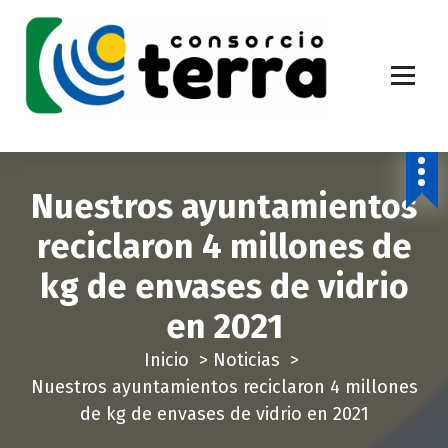
S
a
l
t
a
Economía Circular para más de 270.000 habitantes de la provincia de
Alicante
r
a
Nuestros ayuntamientos
l
c
reciclaron 4 millones de
o
kg de envases de vidrio
n
t
en 2021
e
Inicio
>
Noticias
>
n
Nuestros ayuntamientos reciclaron 4 millones
i
de kg de envases de vidrio en 2021
d
o