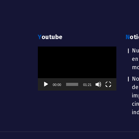
Youtube
Not
Reproductor
Nu
de
en
vídeo
mo
No
00:00
01:21
de
im
ci
in