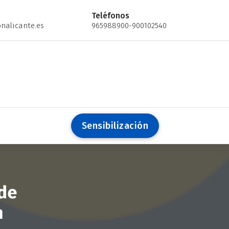
Teléfonos
nalicante.es
965988900-900102540
S
e
n
s
i
b
i
l
i
z
a
c
i
ó
n
 de
n