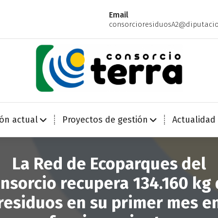
Email
consorcioresiduosA2@diputacio
Economía Circular para más de 270.000 habitantes de la provincia de Alicante
ión actual
Proyectos de gestión
Actualidad
La Red de Ecoparques del
nsorcio recupera 134.160 kg
residuos en su primer mes e