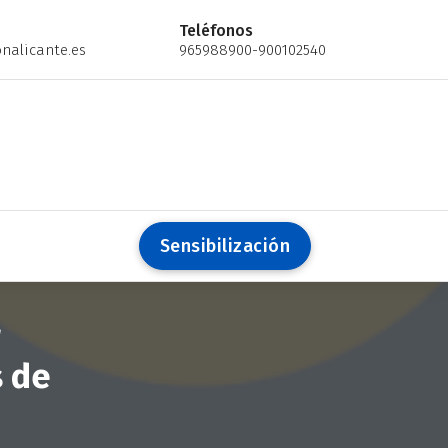
Teléfonos
nalicante.es
965988900-900102540
S
e
n
s
i
b
i
l
i
z
a
c
i
ó
n
r
s de