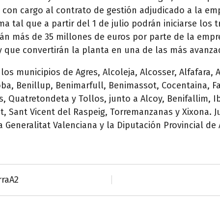
rá con cargo al contrato de gestión adjudicado a la em
ma tal que a partir del 1 de julio podrán iniciarse los
irán más de 35 millones de euros por parte de la empr
y que convertirán la planta en una de las más avanza
os municipios de Agres, Alcoleja, Alcosser, Alfafara, 
oba, Benillup, Benimarfull, Benimassot, Cocentaina, F
, Quatretondeta y Tollos, junto a Alcoy, Benifallim, Ibi
, Sant Vicent del Raspeig, Torremanzanas y Xixona. J
 Generalitat Valenciana y la Diputación Provincial de 
rraA2