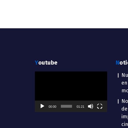
Youtube
Not
Reproductor
Nu
de
en
vídeo
mo
No
00:00
01:21
de
im
ci