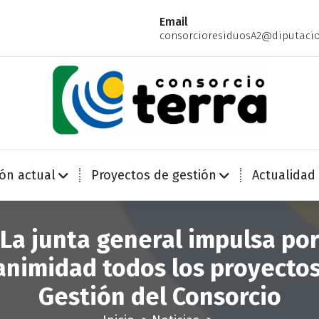
Email
consorcioresiduosA2@diputacio
Economía Circular para más de 270.000 habitantes de la provincia de Alicante
ión actual
Proyectos de gestión
Actualidad
La junta general impulsa po
nimidad todos los proyecto
Gestión del Consorcio