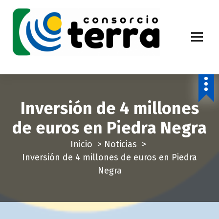
S
a
l
t
a
Economía Circular para más de 270.000 habitantes de la provincia de
Alicante
r
a
l
Inversión de 4 millones
c
de euros en Piedra Negra
o
n
Inicio
>
Noticias
>
t
Inversión de 4 millones de euros en Piedra
e
Negra
n
i
d
o