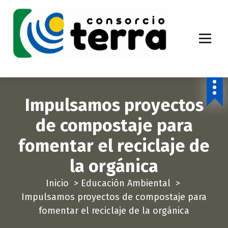
S
a
l
t
a
Economía Circular para más de 270.000 habitantes de la provincia de
Alicante
r
a
Impulsamos proyectos
l
c
de compostaje para
o
fomentar el reciclaje de
n
t
la orgánica
e
Inicio
>
Educación Ambiental
>
n
Impulsamos proyectos de compostaje para
i
fomentar el reciclaje de la orgánica
d
o