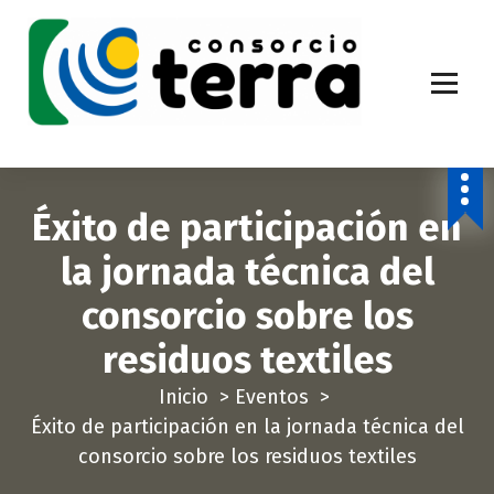
S
a
l
t
a
Economía Circular para más de 270.000 habitantes de la provincia de
Alicante
r
a
Éxito de participación en
l
c
la jornada técnica del
o
consorcio sobre los
n
t
residuos textiles
e
Inicio
>
Eventos
>
n
Éxito de participación en la jornada técnica del
i
consorcio sobre los residuos textiles
d
o