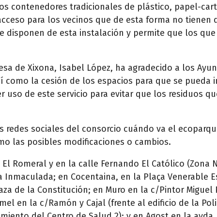
os contenedores tradicionales de plástico, papel-cart
l acceso para los vecinos que de esta forma no tienen
que disponen de esta instalación y permite que los q
desa de Xixona, Isabel López, ha agradecido a los Ay
así como la cesión de los espacios para que se pueda 
 uso de este servicio para evitar que los residuos q
s redes sociales del consorcio cuándo va el ecoparqu
omo las posibles modificaciones o cambios.
 El Romeral y en la calle Fernando El Católico (Zona 
 la Inmaculada; en Cocentaina, en la Plaça Venerable 
aza de la Constitución; en Muro en la c/Pintor Miguel 
l en la c/Ramón y Cajal (frente al edificio de la Policí
miento del Centro de Salud 2); y en Agost en la avda.