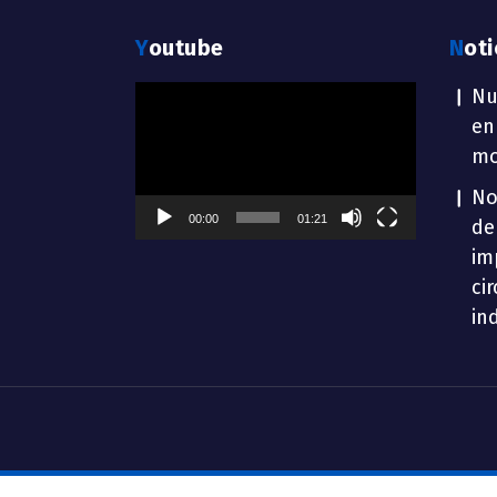
Youtube
Not
Reproductor
Nu
de
en
vídeo
mo
No
00:00
01:21
de
im
ci
in