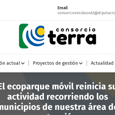
Email
consorcioresiduosA2@diputacio
Economía Circular para más de 270.000 habitantes de la provincia de Alicante
ión actual
Proyectos de gestión
Actualidad
El ecoparque móvil reinicia s
actividad recorriendo los
municipios de nuestra área d