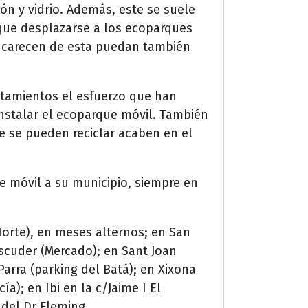
ón y vidrio. Además, este se suele
 que desplazarse a los ecoparques
ue carecen de esta puedan también
untamientos el esfuerzo que han
instalar el ecoparque móvil. También
ue se pueden reciclar acaben en el
e móvil a su municipio, siempre en
Norte), en meses alternos; en San
Escuder (Mercado); en Sant Joan
Parra (parking del Batá); en Xixona
a); en Ibi en la c/Jaime I El
 del Dr Fleming.