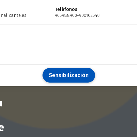
Teléfonos
nalicante.es
965988900-900102540
S
e
n
s
i
b
i
l
i
z
a
c
i
ó
n
u
e