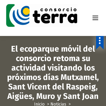
S
a
l
t
a
Economía Circular para más de 270.000 habitantes de la provincia de
Alicante
r
a
El ecoparque móvil del
l
c
consorcio retoma su
o
actividad visitando los
n
t
próximos días Mutxamel,
e
Sant Vicent del Raspeig,
n
i
Aigües, Muro y Sant Joan
d
Inicio
>
Noticias
>
o