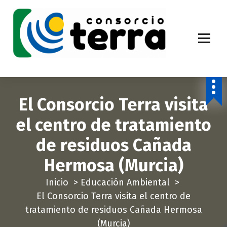
S
a
l
t
a
Economía Circular para más de 270.000 habitantes de la provincia de
Alicante
r
a
El Consorcio Terra visita
l
c
el centro de tratamiento
o
de residuos Cañada
n
t
Hermosa (Murcia)
e
Inicio
>
Educación Ambiental
>
n
El Consorcio Terra visita el centro de
i
tratamiento de residuos Cañada Hermosa
d
(Murcia)
o