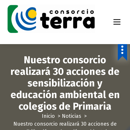
S
a
l
t
a
Economía Circular para más de 270.000 habitantes de la provincia de
Alicante
r
a
Nuestro consorcio
l
c
realizará 30 acciones de
o
sensibilización y
n
t
educación ambiental en
e
colegios de Primaria
n
i
Inicio
>
Noticias
>
d
Nuestro consorcio realizará 30 acciones de
o