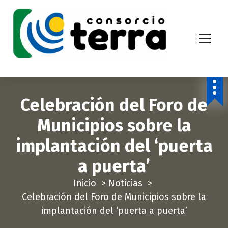
S
a
l
t
a
Economía Circular para más de 270.000 habitantes de la provincia de
Alicante
r
a
Celebración del Foro de
l
c
Municipios sobre la
o
implantación del ‘puerta
n
t
a puerta’
e
Inicio
>
Noticias
>
n
Celebración del Foro de Municipios sobre la
i
implantación del ‘puerta a puerta’
d
o