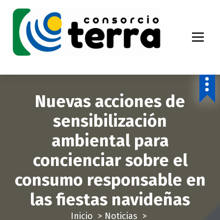
S
a
l
t
a
Economía Circular para más de 270.000 habitantes de la provincia de
Alicante
r
a
Nuevas acciones de
l
c
sensibilización
o
ambiental para
n
t
concienciar sobre el
e
consumo responsable en
n
i
las fiestas navideñas
d
Inicio
>
Noticias
>
o