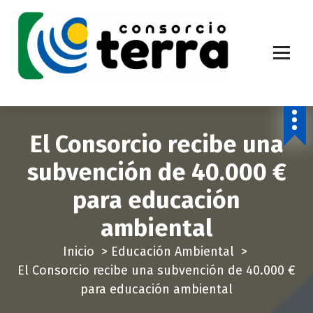
S
a
l
t
a
Economía Circular para más de 270.000 habitantes de la provincia de
Alicante
r
a
El Consorcio recibe una
l
c
subvención de 40.000 €
o
para educación
n
t
ambiental
e
Inicio
>
Educación Ambiental
>
n
El Consorcio recibe una subvención de 40.000 €
i
para educación ambiental
d
o