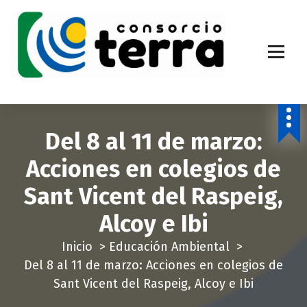
S
a
l
t
a
Economía Circular para más de 270.000 habitantes de la provincia de
Alicante
r
a
Del 8 al 11 de marzo:
l
c
Acciones en colegios de
o
Sant Vicent del Raspeig,
n
t
Alcoy e Ibi
e
Inicio
>
Educación Ambiental
>
n
Del 8 al 11 de marzo: Acciones en colegios de
i
Sant Vicent del Raspeig, Alcoy e Ibi
d
o