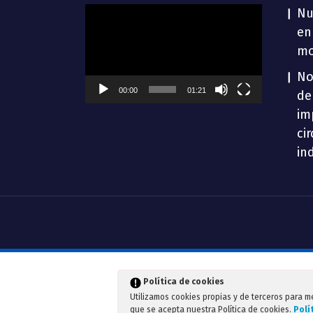
Reproductor
Nu
de
en
vídeo
mo
No
00:00
01:21
de
im
ci
in
Política de cookies
Utilizamos cookies propias y de terceros para m
que se acepta nuestra Política de cookies.
Polí