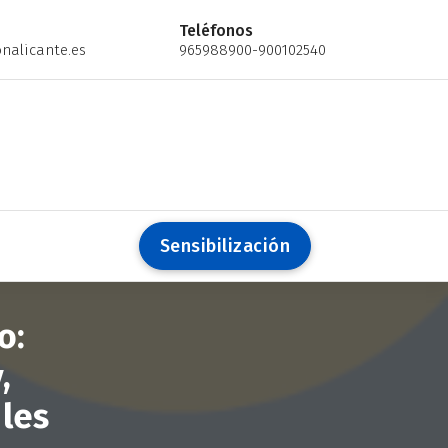
Teléfonos
nalicante.es
965988900-900102540
S
e
n
s
i
b
i
l
i
z
a
c
i
ó
n
o:
,
 les