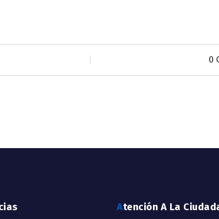
0 
icias
Atención A La Ciudad