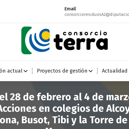
Email
consorcioresiduosA2@diputacio
Economía Circular para más de 270.000 habitantes de la provincia de Alicante
ión actual
Proyectos de gestión
Actualidad
el 28 de febrero al 4 de marz
Acciones en colegios de Alcoy
ona, Busot, Tibi y la Torre de