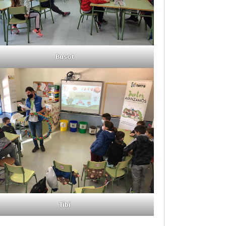
Busot
Tibi