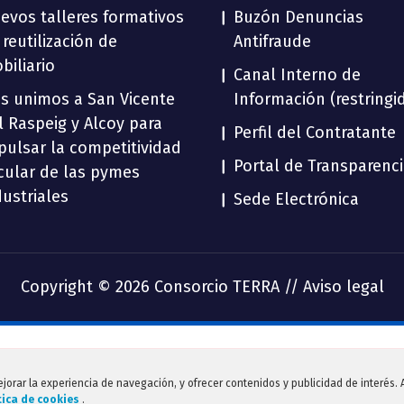
evos talleres formativos
Buzón Denuncias
 reutilización de
Antifraude
biliario
Canal Interno de
s unimos a San Vicente
Información (restringi
l Raspeig y Alcoy para
Perfil del Contratante
pulsar la competitividad
Portal de Transparenc
rcular de las pymes
dustriales
Sede Electrónica
Copyright © 2026 Consorcio TERRA //
Aviso legal
ejorar la experiencia de navegación, y ofrecer contenidos y publicidad de interés
tica de cookies
.