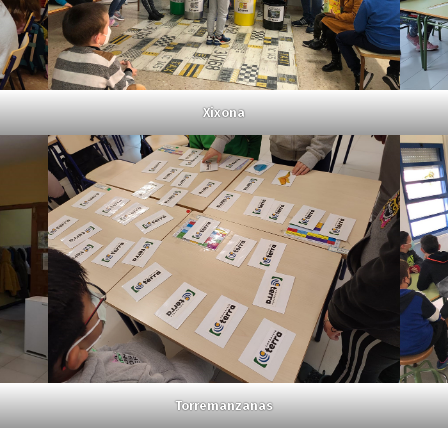
Xixona
Torremanzanas