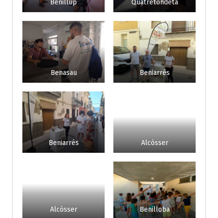
Benillup
Quatretondeta
Benasau
Beniarrés
Beniarrés
Alcòsser
Alcòsser
Benilloba