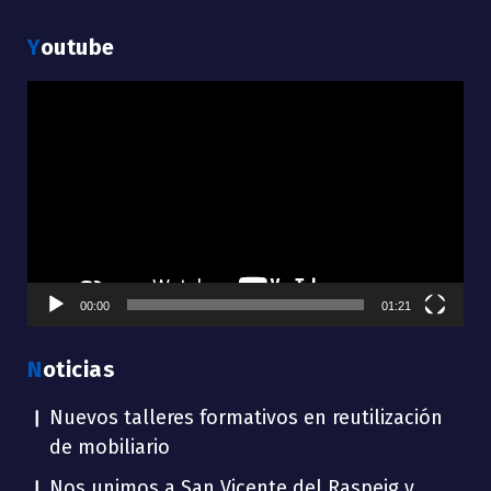
Youtube
Reproductor
de
vídeo
00:00
01:21
Noticias
Nuevos talleres formativos en reutilización
de mobiliario
Nos unimos a San Vicente del Raspeig y