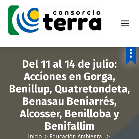
S
a
l
t
a
Economía Circular para más de 270.000 habitantes de la provincia de
Alicante
r
a
Del 11 al 14 de julio:
l
c
Acciones en Gorga,
o
Benillup, Quatretondeta,
n
t
Benasau Beniarrés,
e
Alcosser, Benilloba y
n
i
Benifallim
d
Inicio
>
Educación Ambiental
>
o