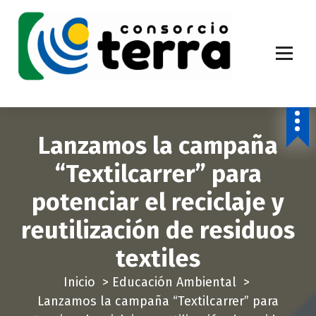
S
a
l
t
a
Economía Circular para más de 270.000 habitantes de la provincia de
Alicante
r
a
Lanzamos la campaña
l
c
“Textilcarrer” para
o
potenciar el reciclaje y
n
t
reutilización de residuos
e
textiles
n
i
Inicio
>
Educación Ambiental
>
d
Lanzamos la campaña “Textilcarrer” para
o