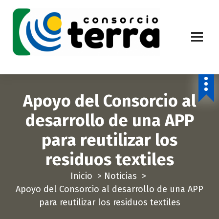
S
a
l
t
a
Economía Circular para más de 270.000 habitantes de la provincia de
Alicante
r
a
Apoyo del Consorcio al
l
c
desarrollo de una APP
o
para reutilizar los
n
t
residuos textiles
e
Inicio
>
Noticias
>
n
Apoyo del Consorcio al desarrollo de una APP
i
para reutilizar los residuos textiles
d
o