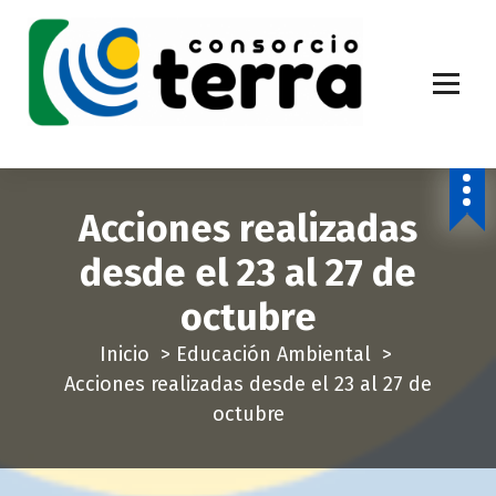
S
a
l
t
a
Economía Circular para más de 270.000 habitantes de la provincia de
Alicante
r
a
Acciones realizadas
l
c
desde el 23 al 27 de
o
octubre
n
t
Inicio
>
Educación Ambiental
>
e
Acciones realizadas desde el 23 al 27 de
n
octubre
i
d
o