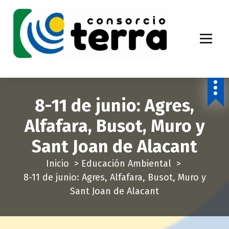
S
a
l
t
a
Economía Circular para más de 270.000 habitantes de la provincia de
Alicante
r
a
8-11 de junio: Agres,
l
c
Alfafara, Busot, Muro y
o
Sant Joan de Alacant
n
t
Inicio
>
Educación Ambiental
>
e
8-11 de junio: Agres, Alfafara, Busot, Muro y
n
Sant Joan de Alacant
i
d
o