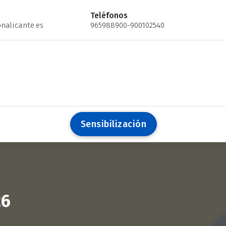
Teléfonos
nalicante.es
965988900-900102540
S
e
n
s
i
b
i
l
i
z
a
c
i
ó
n
26