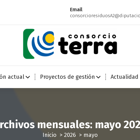
Email
consorcioresiduosA2@diputacio
Economía Circular para más de 270.000 habitantes de la provincia de Alicante
ión actual
Proyectos de gestión
Actualidad
rchivos mensuales: mayo 20
Inicio
>
2026
>
mayo