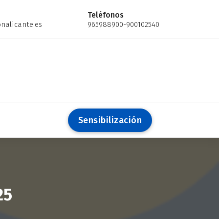
Teléfonos
nalicante.es
965988900-900102540
S
e
n
s
i
b
i
l
i
z
a
c
i
ó
n
25