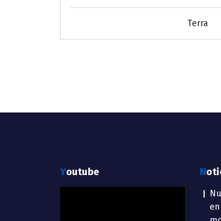
Terra
Youtube
Not
Reproductor
Nu
de
en
vídeo
mo