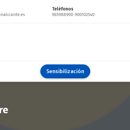
Teléfonos
nalicante.es
965988900-900102540
S
e
n
s
i
b
i
l
i
z
a
c
i
ó
n
re